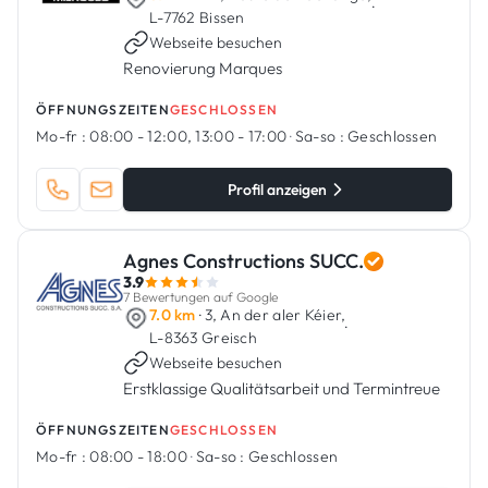
·
L-7762 Bissen
Webseite besuchen
Renovierung Marques
ÖFFNUNGSZEITEN
GESCHLOSSEN
Mo-fr :
08:00 - 12:00, 13:00 - 17:00
·
Sa-so :
Geschlossen
Profil anzeigen
Agnes Constructions SUCC.
3.9
7 Bewertungen auf Google
7.0 km
· 3, An der aler Kéier,
·
L-8363 Greisch
Webseite besuchen
Erstklassige Qualitätsarbeit und Termintreue
ÖFFNUNGSZEITEN
GESCHLOSSEN
Mo-fr :
08:00 - 18:00
·
Sa-so :
Geschlossen