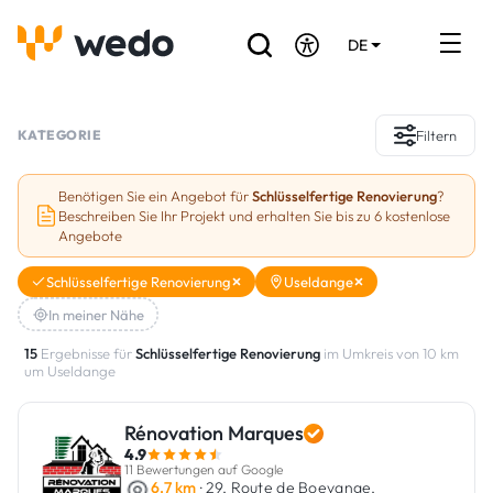
DE
EN
FR
Verzeichnis der Handwerker
KATEGORIE
Filtern
Angebotsanfrage
Benötigen Sie ein Angebot für
Schlüsselfertige Renovierung
?
Beschreiben Sie Ihr Projekt und erhalten Sie bis zu 6 kostenlose
Referenzen
Angebote
Förderungen & Zuschüsse
Schlüsselfertige Renovierung
Useldange
In meiner Nähe
Stellenbörse
15
Ergebnisse für
Schlüsselfertige Renovierung
im Umkreis von 10 km
um Useldange
Sind Sie Handwerker?
Rénovation Marques
Einloggen
4.9
11 Bewertungen auf Google
6.7 km
· 29, Route de Boevange,