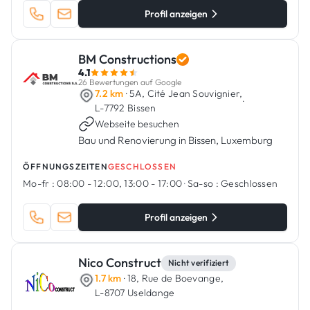
Profil anzeigen
BM Constructions
4.1
26 Bewertungen auf Google
7.2 km
· 5A, Cité Jean Souvignier,
·
L-7792 Bissen
Webseite besuchen
Bau und Renovierung in Bissen, Luxemburg
ÖFFNUNGSZEITEN
GESCHLOSSEN
Mo-fr :
08:00 - 12:00, 13:00 - 17:00
·
Sa-so :
Geschlossen
Profil anzeigen
Nico Construct
Nicht verifiziert
1.7 km
· 18, Rue de Boevange,
L-8707 Useldange