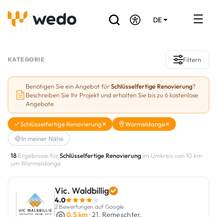
DE
EN
FR
Verzeichnis der Handwerker
KATEGORIE
Filtern
Angebotsanfrage
Benötigen Sie ein Angebot für
Schlüsselfertige Renovierung
?
Beschreiben Sie Ihr Projekt und erhalten Sie bis zu 6 kostenlose
Referenzen
Angebote
Förderungen & Zuschüsse
Schlüsselfertige Renovierung
Wormeldange
In meiner Nähe
Stellenbörse
18
Ergebnisse für
Schlüsselfertige Renovierung
im Umkreis von 10 km
um Wormeldange
Sind Sie Handwerker?
Vic. Waldbillig
Einloggen
4.0
2 Bewertungen auf Google
0.5 km
· 21, Remeschter,