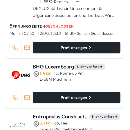
L-5532 Remich
DEXLUX Sàrl ist ein Unternehmen für
allgemeine Bauarbeiten und Tiefbau. Wir
führen alle Arten von Renovierungen,
ÖFFNUNGSZEITEN
GESCHLOSSEN
Außenarbeiten, Fliesenverlegung,
Mo-fr :
07:30 - 12:00, 12:30 - 16:30
·
Sa-so :
Geschlossen
Abbrucharbeiten, Rohbauarbeiten,
Terrassen, Einfahrte...
Profil anzeigen
BHG Luxembourg
Nicht verifiziert
1.4 km
· 15, Route du Vin,
L-6841 Machtum
Profil anzeigen
Entrapaulus Construction
Nicht verifiziert
3.7 km
· 66, Hiel,
L-5485 Wormeldange-Haut