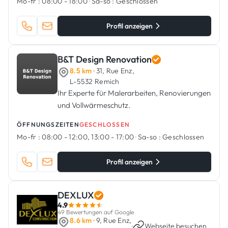
Mo-fr :
08:00 - 18:00
·
Sa-so :
Geschlossen
Profil anzeigen
B&T Design Renovation
8.5 km
· 31, Rue Enz,
L-5532 Remich
Ihr Experte für Malerarbeiten, Renovierungen
und Vollwärmeschutz.
ÖFFNUNGSZEITEN
GESCHLOSSEN
Mo-fr :
08:00 - 12:00, 13:00 - 17:00
·
Sa-so :
Geschlossen
Profil anzeigen
DEXLUX
4.9
49 Bewertungen auf Google
8.6 km
· 9, Rue Enz,
·
Webseite besuchen