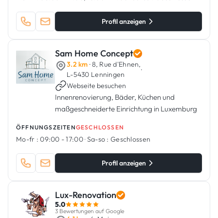
Profil anzeigen
Sam Home Concept
3.2 km
· 8, Rue d'Ehnen,
·
L-5430 Lenningen
Webseite besuchen
Innenrenovierung, Bäder, Küchen und
maßgeschneiderte Einrichtung in Luxemburg
ÖFFNUNGSZEITEN
GESCHLOSSEN
Mo-fr :
09:00 - 17:00
·
Sa-so :
Geschlossen
Profil anzeigen
Lux-Renovation
5.0
3 Bewertungen auf Google