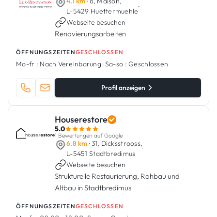
4.1 km
· 6, Maison,
·
L-5429 Huettermuehle
Webseite besuchen
Renovierungsarbeiten
ÖFFNUNGSZEITEN
GESCHLOSSEN
Mo-fr :
Nach Vereinbarung
·
Sa-so :
Geschlossen
Profil anzeigen
Houserestore
5.0
1 Bewertungen auf Google
6.8 km
· 31, Dicksstrooss,
·
L-5451 Stadtbredimus
Webseite besuchen
Strukturelle Restaurierung, Rohbau und
Altbau in Stadtbredimus
ÖFFNUNGSZEITEN
GESCHLOSSEN