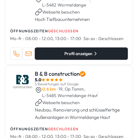
·
L-5482 Wormeldange
Webseite besuchen
Hoch Tiefbauunternehmen
ÖFFNUNGSZEITEN
GESCHLOSSEN
Mo-fr :
08:00 - 12:00, 13:00 - 17:00
·
Sa-so :
Geschlossen
Profil anzeigen
B & B construction
5.0
5 Bewertungen auf Google
0.6 km
· 19, Op Tomm,
·
L-5485 Wormeldange-Haut
Webseite besuchen
Neubau, Renovierung und schlüsselfertige
Außenanlagen in Wormeldange Haut
ÖFFNUNGSZEITEN
GESCHLOSSEN
Mo-fr :
08:00 - 12:00, 13:00 - 17:00
·
Sa-so :
Geschlossen