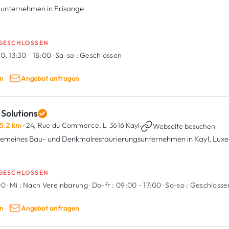
unternehmen in Frisange
GESCHLOSSEN
0, 13:30 - 18:00
·
Sa-so :
Geschlossen
n
Angebot anfragen
Solutions
5.2 km
· 24, Rue du Commerce,
L-3616 Kayl
·
Webseite besuchen
gemeines Bau- und Denkmalrestaurierungsunternehmen in Kayl, Lux
GESCHLOSSEN
00
·
Mi :
Nach Vereinbarung
·
Do-fr :
09:00 - 17:00
·
Sa-so :
Geschlosse
n
Angebot anfragen