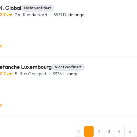
N. Global
Nicht verifiziert
2.7 km
· 2A, Rue du Nord,
L-3531 Dudelange
n
letanche Luxembourg
Nicht verifiziert
2.7 km
· 5, Rue Geespelt,
L-3378 Livange
n
1
2
3
4
5