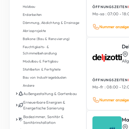
Holzbau
ÖFFNUNGSZEITEN
Mo-sa :
07:00 - 18
Erdarbeiten
Dämmung, Abdichtung & Drainage
Nummer anzeige
Abrissprojekte
Balkone (Bau & Renovierung)
Del
Feuchtigkeits- &
Schimmelbehandlung
All
Modulbau & Fertigbau
Stahlbeton & Fertigteile
Bau von Industriegebäuden
ÖFFNUNGSZEITEN
Andere
Mo-fr :
08:00 - 12:0
Außengestaltung & Gartenbau
Nummer anzeige
Gartenpflege
Erneuerbare Energien &
Energetische Sanierung
Gartengestaltung &
Landschaftsbau
Photovoltaik
Badezimmer, Sanitär &
Ma
Sanitärinstallation
Außengestaltung
Energiespeicherbatterie