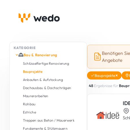
KATEGORIE
Benötigen Si
Bau & Renovierung
Angebote
Schlüsselfertige Renovierung
Bauprojekte
Bauprojekte
Anbauten & Aufstockung
48
Ergebnisse für
Baupr
Dachausbau & Dachschrägen
Maurerarbeiten
IDE
Rohbau
Estriche
Sch
Treppen aus Beton / Mauerwerk
Fundamente & Stützmauern