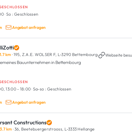
GESCHLOSSEN
:00
·
So :
Geschlossen
n
Angebot anfragen
liZotti
1.7 km
· 195, Z.A.E. WOLSER F,
L-3290 Bettembourg
·
Webseite bes
gemeines Bauunternehmen in Bettembourg
GESCHLOSSEN
0, 13:00 - 18:00
·
Sa-so :
Geschlossen
n
Angebot anfragen
rsant Constructions
3.7 km
· 36, Beetebuergerstrooss,
L-3333 Hellange