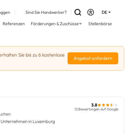
oggen
Sind Sie Handwerker?
DE
EN
Referenzen
Förderungen & Zuschüsse
Stellenbörse
FR
erhalten Sie bis zu 6 kostenlose
Angebot anfordern
3.8
13 Bewertungen auf Google
suchen
nd Unternehmen in Luxemburg