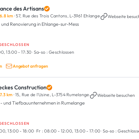
iance des Artisans
6.8 km
· 57, Rue des Trois Cantons,
L-3961 Ehlange
·
Webseite besuc
 und Renovierung in Ehlange-sur-Mess
GESCHLOSSEN
0, 13:00 - 17:30
·
Sa-so :
Geschlossen
n
Angebot anfragen
eckes Construction
7.3 km
· 15, Rue de l'Usine,
L-3754 Rumelange
·
Webseite besuchen
- und Tiefbauunternehmen in Rumelange
GESCHLOSSEN
00, 13:00 - 18:00
·
Fr :
08:00 - 12:00, 13:00 - 17:00
·
Sa-so :
Geschloss