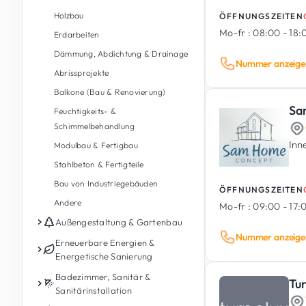
Holzbau
ÖFFNUNGSZEITEN
Mo-fr :
08:00 - 18
Erdarbeiten
Dämmung, Abdichtung & Drainage
Nummer anzeige
Abrissprojekte
Balkone (Bau & Renovierung)
Sa
Feuchtigkeits- &
Schimmelbehandlung
Inn
Modulbau & Fertigbau
Stahlbeton & Fertigteile
Bau von Industriegebäuden
ÖFFNUNGSZEITEN
Andere
Mo-fr :
09:00 - 17:
Außengestaltung & Gartenbau
Nummer anzeige
Gartenpflege
Erneuerbare Energien &
Energetische Sanierung
Gartengestaltung &
Landschaftsbau
Photovoltaik
Badezimmer, Sanitär &
Tu
Sanitärinstallation
Außengestaltung
Energiespeicherbatterie