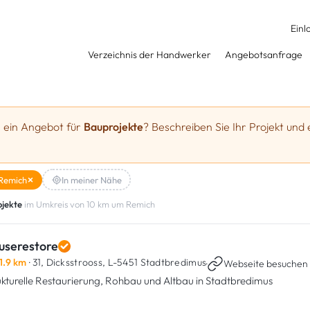
Einl
Verzeichnis der Handwerker
Angebotsanfrage
e ein Angebot für
Bauprojekte
? Beschreiben Sie Ihr Projekt und 
Remich
In meiner Nähe
jekte
im Umkreis von 10 km um Remich
userestore
1.9 km
· 31, Dicksstrooss,
L-5451 Stadtbredimus
·
Webseite besuchen
ukturelle Restaurierung, Rohbau und Altbau in Stadtbredimus