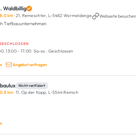
. Waldbillig
8.0 km
· 21, Remeschter,
L-5482 Wormeldange
·
Webseite besuche
h Tiefbauunternehmen
GESCHLOSSEN
0, 13:00 - 17:00
·
Sa-so :
Geschlossen
n
Angebot anfragen
baulux
Nicht verifiziert
0.8 km
· 11, Op der Kopp,
L-5544 Remich
n