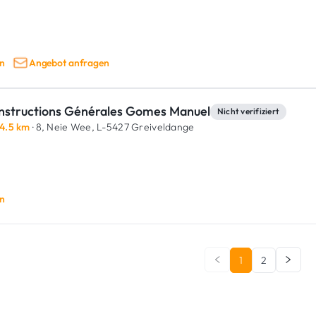
n
Angebot anfragen
nstructions Générales Gomes Manuel
Nicht verifiziert
4.5 km
· 8, Neie Wee,
L-5427 Greiveldange
n
1
2