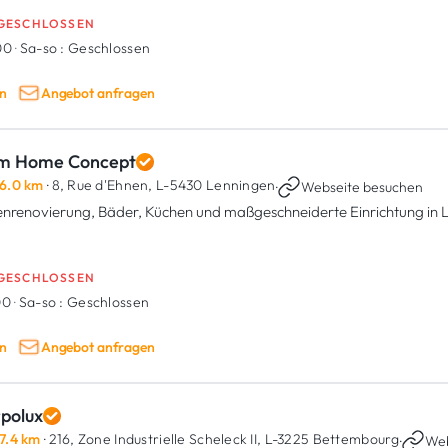
GESCHLOSSEN
:00
·
Sa-so :
Geschlossen
n
Angebot anfragen
m Home Concept
6.0 km
· 8, Rue d'Ehnen,
L-5430 Lenningen
·
Webseite besuchen
enrenovierung, Bäder, Küchen und maßgeschneiderte Einrichtung in
GESCHLOSSEN
00
·
Sa-so :
Geschlossen
n
Angebot anfragen
rpolux
7.4 km
· 216, Zone Industrielle Scheleck II,
L-3225 Bettembourg
·
Web