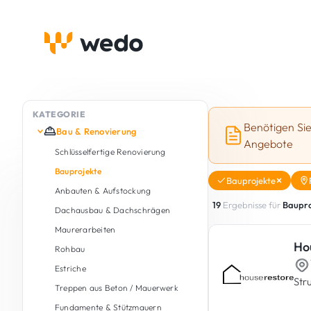
KATEGORIE
Benötigen Si
Bau & Renovierung
Angebote
Schlüsselfertige Renovierung
Bauprojekte
Bauprojekte
Anbauten & Aufstockung
19
Ergebnisse für
Baupro
Dachausbau & Dachschrägen
Maurerarbeiten
Ho
Rohbau
Estriche
Str
Treppen aus Beton / Mauerwerk
Fundamente & Stützmauern