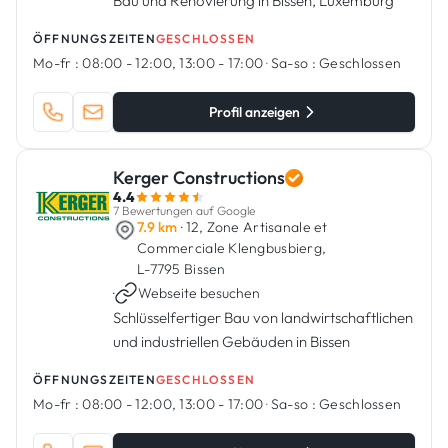
Bau und Renovierung in Bissen, Luxemburg
ÖFFNUNGSZEITEN
GESCHLOSSEN
Mo-fr :
08:00 - 12:00, 13:00 - 17:00
·
Sa-so :
Geschlossen
Profil anzeigen
Kerger Constructions
4.4
7 Bewertungen auf Google
7.9 km
· 12, Zone Artisanale et
Commerciale Klengbusbierg,
L-7795 Bissen
·
Webseite besuchen
Schlüsselfertiger Bau von landwirtschaftlichen
und industriellen Gebäuden in Bissen
ÖFFNUNGSZEITEN
GESCHLOSSEN
Mo-fr :
08:00 - 12:00, 13:00 - 17:00
·
Sa-so :
Geschlossen