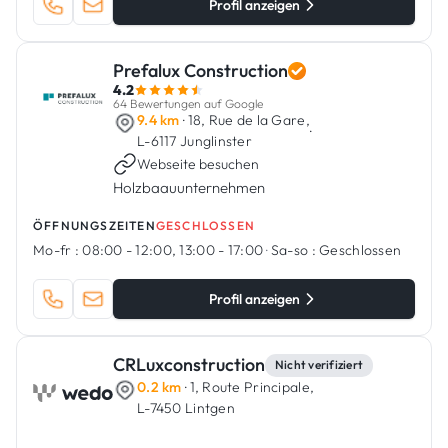
Profil anzeigen
Prefalux Construction
4.2
64 Bewertungen auf Google
9.4 km
· 18, Rue de la Gare,
·
L-6117 Junglinster
Webseite besuchen
Holzbaauunternehmen
ÖFFNUNGSZEITEN
GESCHLOSSEN
Mo-fr :
08:00 - 12:00, 13:00 - 17:00
·
Sa-so :
Geschlossen
Profil anzeigen
CRLuxconstruction
Nicht verifiziert
0.2 km
· 1, Route Principale,
L-7450 Lintgen