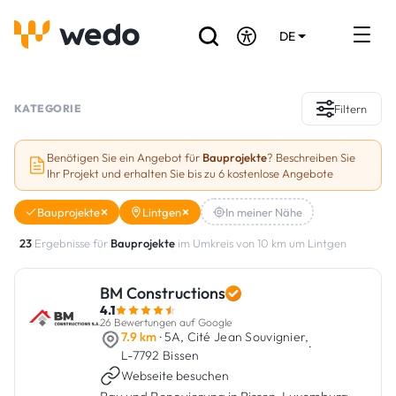
DE
EN
FR
Verzeichnis der Handwerker
KATEGORIE
Filtern
Angebotsanfrage
Benötigen Sie ein Angebot für
Bauprojekte
? Beschreiben Sie
Ihr Projekt und erhalten Sie bis zu 6 kostenlose Angebote
Referenzen
Bauprojekte
Lintgen
In meiner Nähe
Förderungen & Zuschüsse
23
Ergebnisse für
Bauprojekte
im Umkreis von 10 km um Lintgen
Stellenbörse
BM Constructions
4.1
Sind Sie Handwerker?
26 Bewertungen auf Google
7.9 km
· 5A, Cité Jean Souvignier,
·
L-7792 Bissen
Einloggen
Webseite besuchen