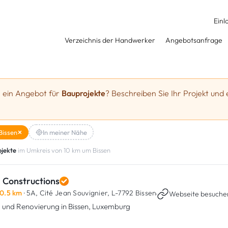
Einl
Verzeichnis der Handwerker
Angebotsanfrage
e ein Angebot für
Bauprojekte
? Beschreiben Sie Ihr Projekt und 
Bissen
In meiner Nähe
jekte
im Umkreis von 10 km um Bissen
 Constructions
0.5 km
· 5A, Cité Jean Souvignier,
L-7792 Bissen
·
Webseite besuche
 und Renovierung in Bissen, Luxemburg