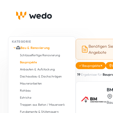
KATEGORIE
Benötigen Si
Bau & Renovierung
Angebote
Schlüsselfertige Renovierung
Bauprojekte
Bauprojekte
Anbauten & Aufstockung
19
Ergebnisse für
Baupro
Dachausbau & Dachschrägen
Maurerarbeiten
BM
Rohbau
Estriche
Bau
Treppen aus Beton / Mauerwerk
Fundamente & Stützmauern