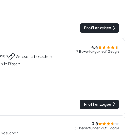
Profil anzeigen
4.4
7 Bewertungen auf Google
ssen
·
Webseite besuchen
n in Bissen
Profil anzeigen
3.8
53 Bewertungen auf Google
 besuchen