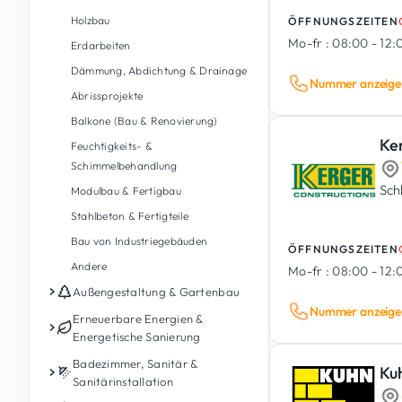
Holzbau
ÖFFNUNGSZEITEN
Mo-fr :
08:00 - 12:0
Erdarbeiten
Dämmung, Abdichtung & Drainage
Nummer anzeige
Abrissprojekte
Balkone (Bau & Renovierung)
Ke
Feuchtigkeits- &
Schimmelbehandlung
Sch
Modulbau & Fertigbau
Stahlbeton & Fertigteile
Bau von Industriegebäuden
ÖFFNUNGSZEITEN
Andere
Mo-fr :
08:00 - 12:0
Außengestaltung & Gartenbau
Nummer anzeige
Gartenpflege
Erneuerbare Energien &
Energetische Sanierung
Gartengestaltung &
Landschaftsbau
Photovoltaik
Badezimmer, Sanitär &
Ku
Sanitärinstallation
Außengestaltung
Energiespeicherbatterie