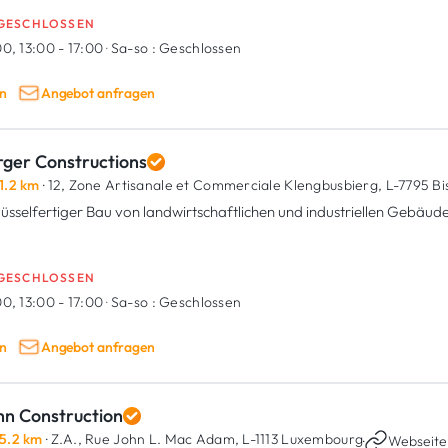
GESCHLOSSEN
0, 13:00 - 17:00
·
Sa-so :
Geschlossen
n
Angebot anfragen
rger Constructions
1.2 km
· 12, Zone Artisanale et Commerciale Klengbusbierg,
L-7795 Bi
lüsselfertiger Bau von landwirtschaftlichen und industriellen Gebäude
GESCHLOSSEN
0, 13:00 - 17:00
·
Sa-so :
Geschlossen
n
Angebot anfragen
hn Construction
5.2 km
· Z.A., Rue John L. Mac Adam,
L-1113 Luxembourg
·
Webseite