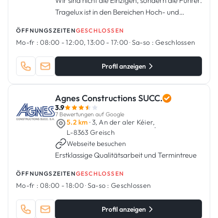
Wir sind nicht die Einzigen, sondern die Führer.
Tragelux ist in den Bereichen Hoch- und
Tiefbau, Straßenbau und Outdoor-
ÖFFNUNGSZEITEN
GESCHLOSSEN
Entwicklung tätig. Menschliche Kompetenz,
Mo-fr :
08:00 - 12:00, 13:00 - 17:00
·
Sa-so :
Geschlossen
ein regelmäßig mit modernsten Mate...
Profil anzeigen
Agnes Constructions SUCC.
3.9
7 Bewertungen auf Google
5.2 km
· 3, An der aler Kéier,
·
L-8363 Greisch
Webseite besuchen
Erstklassige Qualitätsarbeit und Termintreue
ÖFFNUNGSZEITEN
GESCHLOSSEN
Mo-fr :
08:00 - 18:00
·
Sa-so :
Geschlossen
Profil anzeigen