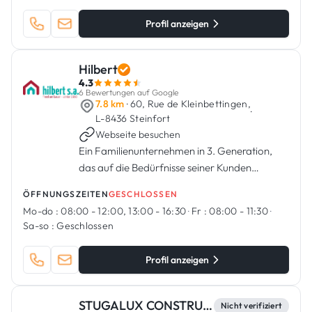
Profil anzeigen
Hilbert
4.3
6 Bewertungen auf Google
7.8 km
· 60, Rue de Kleinbettingen,
·
L-8436 Steinfort
Webseite besuchen
Ein Familienunternehmen in 3. Generation,
das auf die Bedürfnisse seiner Kunden
eingeht.
ÖFFNUNGSZEITEN
GESCHLOSSEN
Mo-do :
08:00 - 12:00, 13:00 - 16:30
·
Fr :
08:00 - 11:30
·
Sa-so :
Geschlossen
Profil anzeigen
STUGALUX CONSTRUCTION
Nicht verifiziert