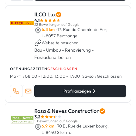
ILCO Lux
4.1
22 Bewertungen auf Google
6.3 km
· 17, Rue du Chemin de Fer,
·
L-8057 Bertrange
Webseite besuchen
Bau - Umbau - Renovierung -
Fassadenarbeiten
ÖFFNUNGSZEITEN
GESCHLOSSEN
Mo-fr :
08:00 - 12:00, 13:00 - 17:00
·
Sa-so :
Geschlossen
Profil anzeigen
Rosa & Neves Construction
3.2
5 Bewertungen auf Google
6.9 km
· 70 B, Rue de Luxembourg,
·
L-8440 Steinfort