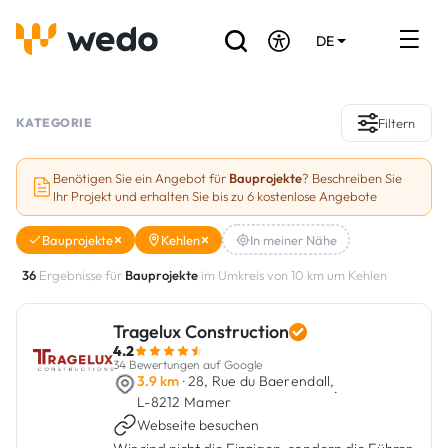
DE
EN
FR
Verzeichnis der Handwerker
KATEGORIE
Filtern
Angebotsanfrage
Benötigen Sie ein Angebot für
Bauprojekte
? Beschreiben Sie
Ihr Projekt und erhalten Sie bis zu 6 kostenlose Angebote
Referenzen
Bauprojekte
Kehlen
In meiner Nähe
Förderungen & Zuschüsse
36
Ergebnisse für
Bauprojekte
im Umkreis von 10 km um Kehlen
Stellenbörse
Tragelux Construction
4.2
Sind Sie Handwerker?
34 Bewertungen auf Google
3.9 km
· 28, Rue du Baerendall,
·
L-8212 Mamer
Einloggen
Webseite besuchen