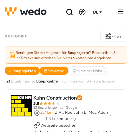
DE
EN
FR
Verzeichnis der Handwerker
KATEGORIE
Filtern
Angebotsanfrage
Benötigen Sie ein Angebot für
Bauprojekte
? Beschreiben Sie
Ihr Projekt und erhalten Sie bis zu 6 kostenlose Angebote
Referenzen
Bauprojekte
Schieren
In meiner Nähe
Förderungen & Zuschüsse
21
Ergebnisse für
Bauprojekte
im Umkreis von 10 km um Schieren
Stellenbörse
Kuhn Construction
3.8
Sind Sie Handwerker?
53 Bewertungen auf Google
2.7 km
· Z.A., Rue John L. Mac Adam,
·
L-1113 Luxembourg
Einloggen
Webseite besuchen