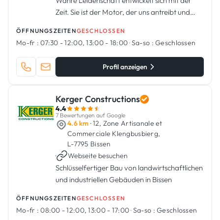
Wahre Leidenschaft entwickelt sich mit der
Zeit. Sie ist der Motor, der uns antreibt und
voranbringt.
ÖFFNUNGSZEITEN
GESCHLOSSEN
Mo-fr :
07:30 - 12:00, 13:00 - 18:00
·
Sa-so :
Geschlossen
Profil anzeigen
Kerger Constructions
4.4
7 Bewertungen auf Google
4.6 km
· 12, Zone Artisanale et
Commerciale Klengbusbierg,
L-7795 Bissen
·
Webseite besuchen
Schlüsselfertiger Bau von landwirtschaftlichen
und industriellen Gebäuden in Bissen
ÖFFNUNGSZEITEN
GESCHLOSSEN
Mo-fr :
08:00 - 12:00, 13:00 - 17:00
·
Sa-so :
Geschlossen