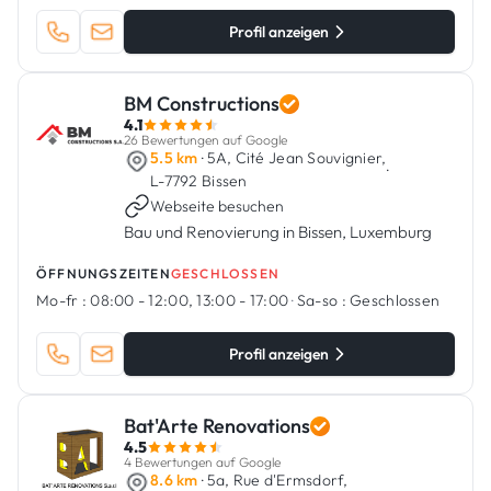
Profil anzeigen
BM Constructions
4.1
26 Bewertungen auf Google
5.5 km
· 5A, Cité Jean Souvignier,
·
L-7792 Bissen
Webseite besuchen
Bau und Renovierung in Bissen, Luxemburg
ÖFFNUNGSZEITEN
GESCHLOSSEN
Mo-fr :
08:00 - 12:00, 13:00 - 17:00
·
Sa-so :
Geschlossen
Profil anzeigen
Bat'Arte Renovations
4.5
4 Bewertungen auf Google
8.6 km
· 5a, Rue d'Ermsdorf,