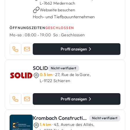
·
L-7662 Medernach
Webseite besuchen
Hoch- und Tiefbauunternehmen
ÖFFNUNGSZEITEN
GESCHLOSSEN
Mo-sa :
08:00 - 19:00
·
So :
Geschlossen
Profil anzeigen
SOLID
Nicht verifiziert
0.5 km
· 27, Rue de la Gare,
L-9122 Schieren
Profil anzeigen
Krombach Constructions
Nicht verifiziert
1.4 km
· 43, Avenue des Alliés,