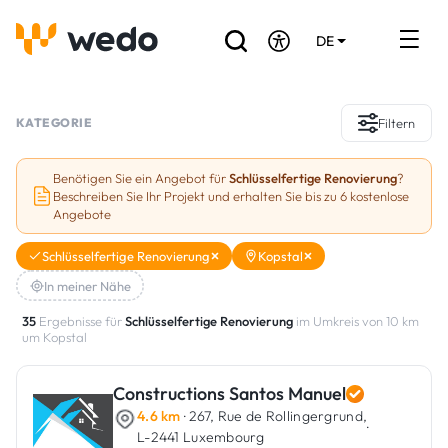
DE
EN
FR
Verzeichnis der Handwerker
KATEGORIE
Filtern
Angebotsanfrage
Benötigen Sie ein Angebot für
Schlüsselfertige Renovierung
?
Beschreiben Sie Ihr Projekt und erhalten Sie bis zu 6 kostenlose
Referenzen
Angebote
Förderungen & Zuschüsse
Schlüsselfertige Renovierung
Kopstal
In meiner Nähe
Stellenbörse
35
Ergebnisse für
Schlüsselfertige Renovierung
im Umkreis von 10 km
um Kopstal
Sind Sie Handwerker?
Constructions Santos Manuel
Einloggen
4.6 km
· 267, Rue de Rollingergrund,
·
L-2441 Luxembourg