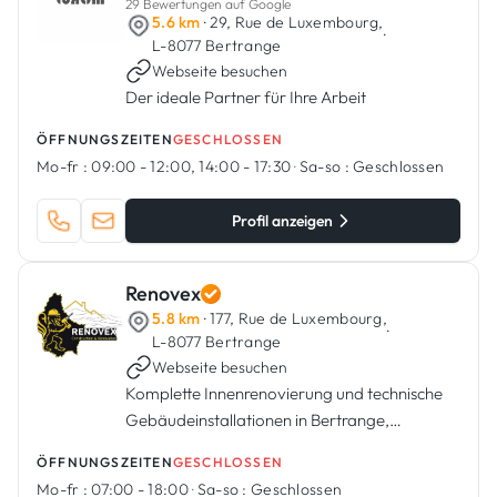
29 Bewertungen auf Google
5.6 km
· 29, Rue de Luxembourg,
·
L-8077 Bertrange
Webseite besuchen
Der ideale Partner für Ihre Arbeit
ÖFFNUNGSZEITEN
GESCHLOSSEN
Mo-fr :
09:00 - 12:00, 14:00 - 17:30
·
Sa-so :
Geschlossen
Profil anzeigen
Renovex
5.8 km
· 177, Rue de Luxembourg,
·
L-8077 Bertrange
Webseite besuchen
Komplette Innenrenovierung und technische
Gebäudeinstallationen in Bertrange,
Luxemburg.
ÖFFNUNGSZEITEN
GESCHLOSSEN
Mo-fr :
07:00 - 18:00
·
Sa-so :
Geschlossen