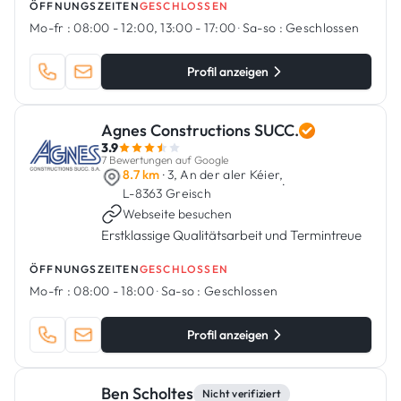
ÖFFNUNGSZEITEN
GESCHLOSSEN
Mo-fr :
08:00 - 12:00, 13:00 - 17:00
·
Sa-so :
Geschlossen
Profil anzeigen
Agnes Constructions SUCC.
3.9
7 Bewertungen auf Google
8.7 km
· 3, An der aler Kéier,
·
L-8363 Greisch
Webseite besuchen
Erstklassige Qualitätsarbeit und Termintreue
ÖFFNUNGSZEITEN
GESCHLOSSEN
Mo-fr :
08:00 - 18:00
·
Sa-so :
Geschlossen
Profil anzeigen
Ben Scholtes
Nicht verifiziert