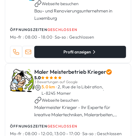
Webseite besuchen
Bau- und Renovierungsunternehmen in
Luxemburg
ÖFFNUNGSZEITEN
GESCHLOSSEN
Mo-fr :
08:00 - 18:00
·
Sa-so :
Geschlossen
Profil anzeigen
Maler Meisterbetrieb Krieger
5.0
3 Bewertungen auf Google
5.0 km
· 2, Rue de la Libération,
·
L-8245 Mamer
Webseite besuchen
Malermeister Krieger - Ihr Experte für
kreative Malertechniken, Malerarbeiten,
Bodenverlegungen und mehr.
ÖFFNUNGSZEITEN
GESCHLOSSEN
Mo-fr :
08:00 - 12:00, 13:00 - 17:00
·
Sa-so :
Geschlossen