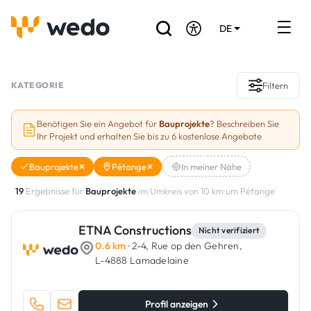
DE
EN
FR
Verzeichnis der Handwerker
KATEGORIE
Filtern
Angebotsanfrage
Benötigen Sie ein Angebot für
Bauprojekte
? Beschreiben Sie
Ihr Projekt und erhalten Sie bis zu 6 kostenlose Angebote
Referenzen
Bauprojekte
Pétange
In meiner Nähe
Förderungen & Zuschüsse
19
Ergebnisse für
Bauprojekte
im Umkreis von 10 km um Pétange
Stellenbörse
ETNA Constructions
Nicht verifiziert
0.6 km
· 2-4, Rue op den Gehren,
Sind Sie Handwerker?
L-4888 Lamadelaine
Einloggen
Profil anzeigen