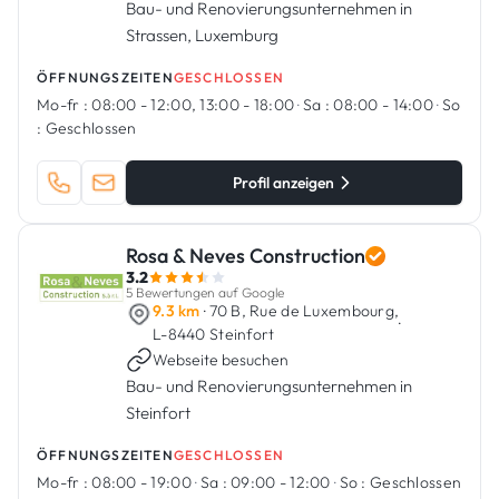
Bau- und Renovierungsunternehmen in
Strassen, Luxemburg
ÖFFNUNGSZEITEN
GESCHLOSSEN
Mo-fr :
08:00 - 12:00, 13:00 - 18:00
·
Sa :
08:00 - 14:00
·
So
:
Geschlossen
Profil anzeigen
Rosa & Neves Construction
3.2
5 Bewertungen auf Google
9.3 km
· 70 B, Rue de Luxembourg,
·
L-8440 Steinfort
Webseite besuchen
Bau- und Renovierungsunternehmen in
Steinfort
ÖFFNUNGSZEITEN
GESCHLOSSEN
Mo-fr :
08:00 - 19:00
·
Sa :
09:00 - 12:00
·
So :
Geschlossen