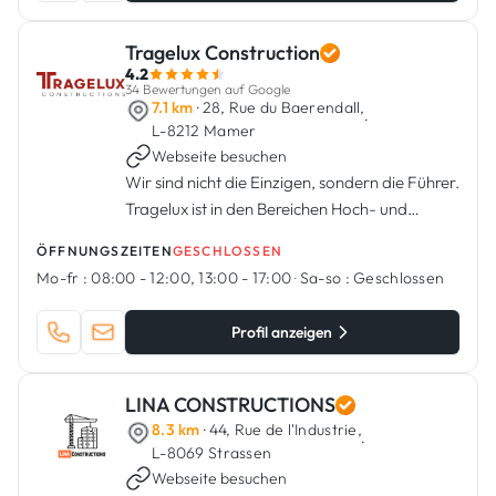
Tragelux Construction
4.2
34 Bewertungen auf Google
7.1 km
· 28, Rue du Baerendall,
·
L-8212 Mamer
Webseite besuchen
Wir sind nicht die Einzigen, sondern die Führer.
Tragelux ist in den Bereichen Hoch- und
Tiefbau, Straßenbau und Outdoor-
ÖFFNUNGSZEITEN
GESCHLOSSEN
Entwicklung tätig. Menschliche Kompetenz,
Mo-fr :
08:00 - 12:00, 13:00 - 17:00
·
Sa-so :
Geschlossen
ein regelmäßig mit modernsten Mate...
Profil anzeigen
LINA CONSTRUCTIONS
8.3 km
· 44, Rue de l'Industrie,
·
L-8069 Strassen
Webseite besuchen