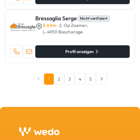
Bressaglia Serge
Nicht verifiziert
3.6 km
· 2, Op Zaemer,
L-4959 Bascharage
Profil anzeigen
1
2
3
4
5