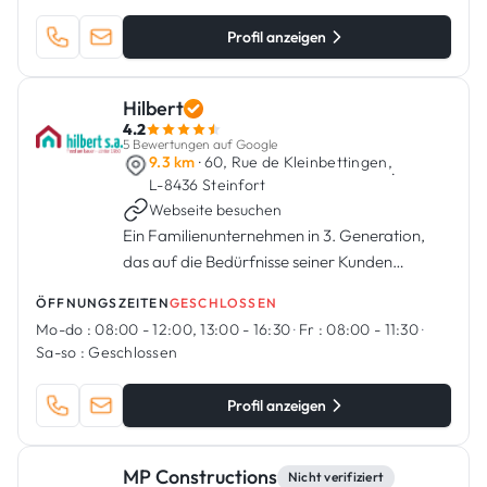
Profil anzeigen
Hilbert
4.2
5 Bewertungen auf Google
9.3 km
· 60, Rue de Kleinbettingen,
·
L-8436 Steinfort
Webseite besuchen
Ein Familienunternehmen in 3. Generation,
das auf die Bedürfnisse seiner Kunden
eingeht.
ÖFFNUNGSZEITEN
GESCHLOSSEN
Mo-do :
08:00 - 12:00, 13:00 - 16:30
·
Fr :
08:00 - 11:30
·
Sa-so :
Geschlossen
Profil anzeigen
MP Constructions
Nicht verifiziert