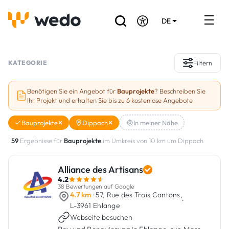
DE
EN
FR
Verzeichnis der Handwerker
KATEGORIE
Filtern
Angebotsanfrage
Benötigen Sie ein Angebot für
Bauprojekte
? Beschreiben Sie
Ihr Projekt und erhalten Sie bis zu 6 kostenlose Angebote
Referenzen
Bauprojekte
Dippach
In meiner Nähe
Förderungen & Zuschüsse
59
Ergebnisse für
Bauprojekte
im Umkreis von 10 km um Dippach
Stellenbörse
Alliance des Artisans
4.2
Sind Sie Handwerker?
38 Bewertungen auf Google
4.7 km
· 57, Rue des Trois Cantons,
·
L-3961 Ehlange
Einloggen
Webseite besuchen