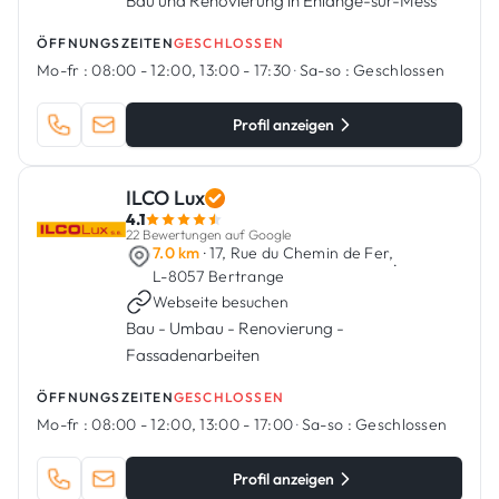
Bau und Renovierung in Ehlange-sur-Mess
ÖFFNUNGSZEITEN
GESCHLOSSEN
Mo-fr :
08:00 - 12:00, 13:00 - 17:30
·
Sa-so :
Geschlossen
Profil anzeigen
ILCO Lux
4.1
22 Bewertungen auf Google
7.0 km
· 17, Rue du Chemin de Fer,
·
L-8057 Bertrange
Webseite besuchen
Bau - Umbau - Renovierung -
Fassadenarbeiten
ÖFFNUNGSZEITEN
GESCHLOSSEN
Mo-fr :
08:00 - 12:00, 13:00 - 17:00
·
Sa-so :
Geschlossen
Profil anzeigen