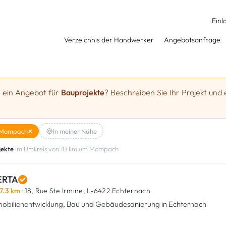
Einl
Verzeichnis der Handwerker
Angebotsanfrage
e ein Angebot für
Bauprojekte
? Beschreiben Sie Ihr Projekt und 
Mompach
In meiner Nähe
jekte
im Umkreis von 10 km um Mompach
RTA
7.3 km
· 18, Rue Ste Irmine,
L-6422 Echternach
obilienentwicklung, Bau und Gebäudesanierung in Echternach