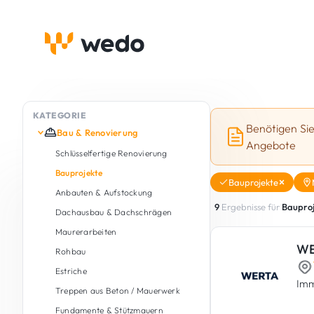
KATEGORIE
Benötigen Si
Bau & Renovierung
Angebote
Schlüsselfertige Renovierung
Bauprojekte
Bauprojekte
Anbauten & Aufstockung
9
Ergebnisse für
Baupro
Dachausbau & Dachschrägen
Maurerarbeiten
WE
Rohbau
Estriche
Imm
Treppen aus Beton / Mauerwerk
Fundamente & Stützmauern