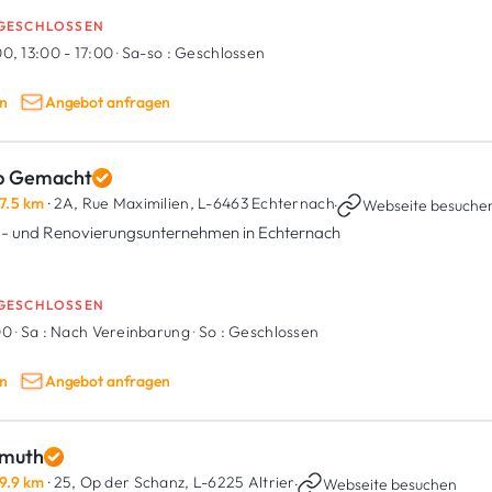
GESCHLOSSEN
0, 13:00 - 17:00
·
Sa-so :
Geschlossen
n
Angebot anfragen
p Gemacht
7.5 km
· 2A, Rue Maximilien,
L-6463 Echternach
·
Webseite besuche
- und Renovierungsunternehmen in Echternach
GESCHLOSSEN
00
·
Sa :
Nach Vereinbarung
·
So :
Geschlossen
n
Angebot anfragen
muth
9.9 km
· 25, Op der Schanz,
L-6225 Altrier
·
Webseite besuchen