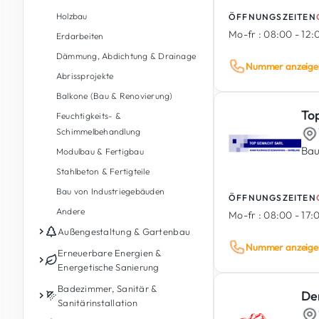
Holzbau
ÖFFNUNGSZEITEN
Mo-fr :
08:00 - 12:0
Erdarbeiten
Dämmung, Abdichtung & Drainage
Nummer anzeige
Abrissprojekte
Balkone (Bau & Renovierung)
To
Feuchtigkeits- &
Schimmelbehandlung
Bau
Modulbau & Fertigbau
Stahlbeton & Fertigteile
Bau von Industriegebäuden
ÖFFNUNGSZEITEN
Andere
Mo-fr :
08:00 - 17:
Außengestaltung & Gartenbau
Nummer anzeige
Gartenpflege
Erneuerbare Energien &
Energetische Sanierung
Gartengestaltung &
Landschaftsbau
Photovoltaik
Badezimmer, Sanitär &
De
Sanitärinstallation
Außengestaltung
Energiespeicherbatterie