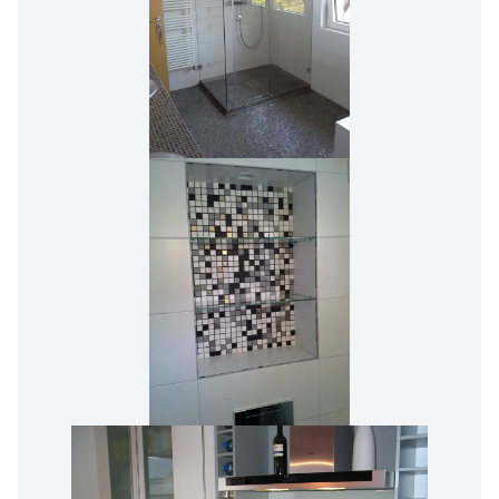
Unser oberstes Ziel ist es, allen unseren Kunden erstklassige
Qualität auf kontinuierlicher Basis zu bieten.
Qualität beginnt beim Einkauf: Wir verwenden nur
hochwertigste Materialien, von denen wir selbst von der
Qualität überzeugt sind.
Wir arbeiten mit Ehrgeiz daran, ihre Wünsche zu erfüllen.
Dennoch sind manchmal Phantasie, Kreativität und
künstlerische Ansprüche notwendig, um Ihre Wünsche zu
verwirklichen.