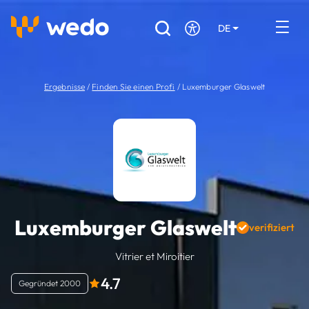
DE
EN
FR
Verzeichnis der Handwerker
Ergebnisse
/
Finden Sie einen Profi
/
Luxemburger Glaswelt
Angebotsanfrage
Referenzen
Förderungen & Zuschüsse
Stellenbörse
Luxemburger Glaswelt
verifiziert
Sind Sie Handwerker?
Vitrier et Miroitier
4.7
Einloggen
Gegründet 2000