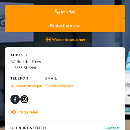
Anrufen
Kontaktformular
Webseite besuchen
ADRESSE
67, Rue des Prés
L-7333 Steinsel
TELEFON
EMAIL
Nummer anzeigen
E-Mail anzeigen
Eintrag teilen
ÖFFNUNGSZEITEN
Geöffnet