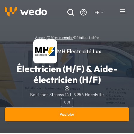
FR
DE
EN
Annuaire des Artisans
Accueil
/
Offres d'emploi
/
Détail de l'offre
Demande de devis
MH Electricité Lux
Réalisations
Électricien (H/F) & Aide-
Aides et subventions
électricien (H/F)
Offres d'emploi
Beiricher Strooss 14 L-9956 Hachiville
CDI
Vous êtes un Artisan ?
Postuler
Connexion