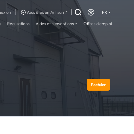
exion
Vous êtes un Artisan ?
FR
DE
s
Réalisations
Aides et subventions
Offres d'emploi
EN
Postuler