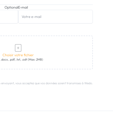
Optional
E-mail
Choisir votre fichier
 .docx, .pdf, .txt, .odt (Max: 2MB)
 envoyant, vous acceptez que vos données soient transmises à Wedo.