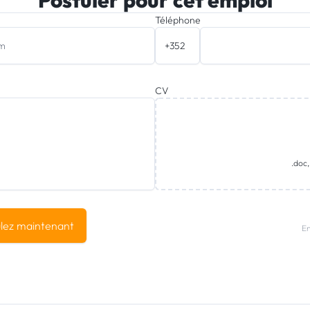
Postuler pour cet emploi
Téléphone
CV
.doc,
lez maintenant
En