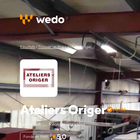
Résultats
/
Trouver un Pro
/
Ateliers Origer
Ateliers Origer
vérifié
Notre défi ..... Réaliser vos idées
5.0
Fondé en 1988