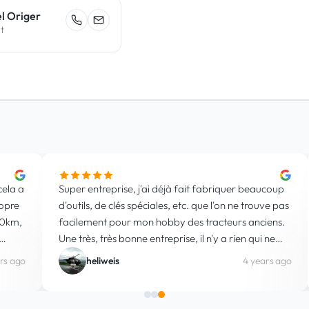
l Origer
t
Je ne peux que recommander l'entreprise, très bon
Conve
rapport qualité-prix. Employés très sympathiques.
super
Toujours un plaisir de revenir.
et so
tout 
servic
3 years ago
M. R.
l'alt
compri
conve