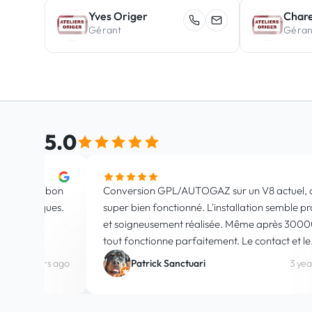
Yves Origer
Chare
Gérant
Géran
5.0
Avis Google
Excellent travail sur l'Escalade (contrôle GPL). La
compétence et la passion pour les voitures sont
fortement ressenties. Toujours un plaisir de revenir.
10 months ago
wev855