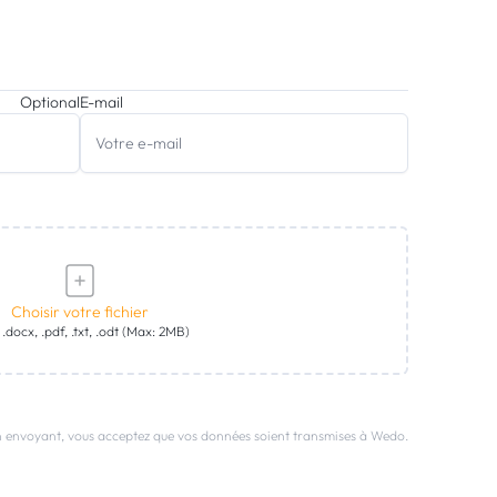
Optional
E-mail
Choisir votre fichier
 .docx, .pdf, .txt, .odt (Max: 2MB)
 envoyant, vous acceptez que vos données soient transmises à Wedo.