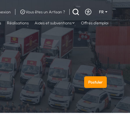
exion
Vous êtes un Artisan ?
FR
DE
s
Réalisations
Aides et subventions
Offres d'emploi
EN
Postuler