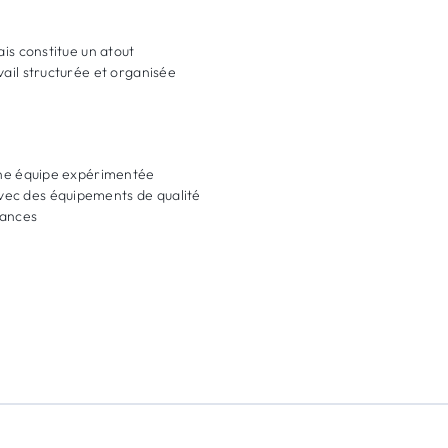
ais constitue un atout
vail structurée et organisée
’une équipe expérimentée
vec des équipements de qualité
mances