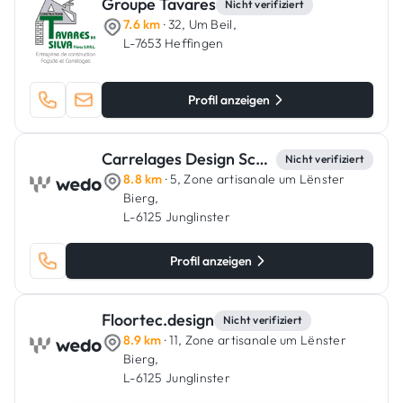
Groupe Tavares
Nicht verifiziert
7.6 km
· 32, Um Beil,
L-7653 Heffingen
Profil anzeigen
Carrelages Design Schäfer
Nicht verifiziert
8.8 km
· 5, Zone artisanale um Lënster
Bierg,
L-6125 Junglinster
Profil anzeigen
Floortec.design
Nicht verifiziert
8.9 km
· 11, Zone artisanale um Lënster
Bierg,
L-6125 Junglinster