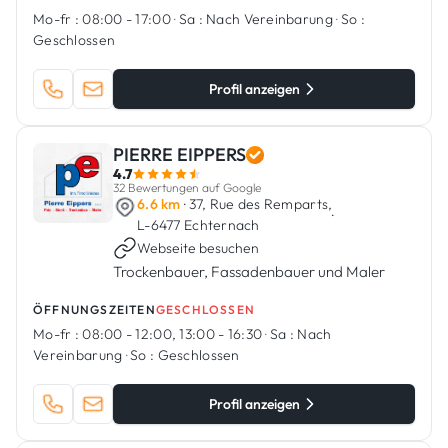
Mo-fr :
08:00 - 17:00
·
Sa :
Nach Vereinbarung
·
So :
Geschlossen
Profil anzeigen
PIERRE EIPPERS
4.7
32 Bewertungen auf Google
6.6 km
· 37, Rue des Remparts,
·
L-6477 Echternach
Webseite besuchen
Trockenbauer, Fassadenbauer und Maler
ÖFFNUNGSZEITEN
GESCHLOSSEN
Mo-fr :
08:00 - 12:00, 13:00 - 16:30
·
Sa :
Nach
Vereinbarung
·
So :
Geschlossen
Profil anzeigen