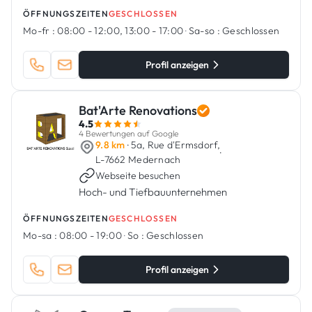
Formen von Wohn- und Gewerbebau- und
ÖFFNUNGSZEITEN
GESCHLOSSEN
Renovierungsprojekten spezialisiert hat.
Mo-fr :
08:00 - 12:00, 13:00 - 17:00
·
Sa-so :
Geschlossen
Profil anzeigen
Bat'Arte Renovations
4.5
4 Bewertungen auf Google
9.8 km
· 5a, Rue d'Ermsdorf,
·
L-7662 Medernach
Webseite besuchen
Hoch- und Tiefbauunternehmen
ÖFFNUNGSZEITEN
GESCHLOSSEN
Mo-sa :
08:00 - 19:00
·
So :
Geschlossen
Profil anzeigen