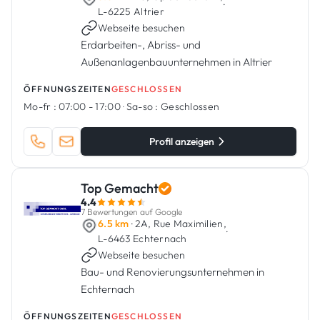
·
L-6225 Altrier
Webseite besuchen
Erdarbeiten-, Abriss- und
Außenanlagenbauunternehmen in Altrier
ÖFFNUNGSZEITEN
GESCHLOSSEN
Mo-fr :
07:00 - 17:00
·
Sa-so :
Geschlossen
Profil anzeigen
Top Gemacht
4.4
7 Bewertungen auf Google
6.5 km
· 2A, Rue Maximilien,
·
L-6463 Echternach
Webseite besuchen
Bau- und Renovierungsunternehmen in
Echternach
ÖFFNUNGSZEITEN
GESCHLOSSEN