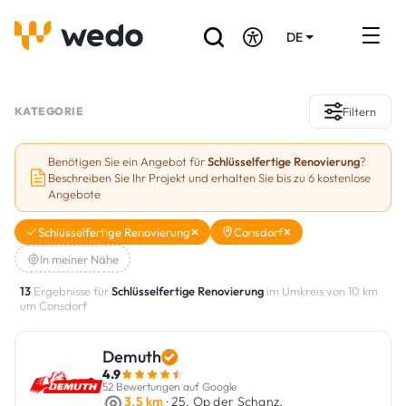
DE
EN
FR
Verzeichnis der Handwerker
KATEGORIE
Filtern
Angebotsanfrage
Benötigen Sie ein Angebot für
Schlüsselfertige Renovierung
?
Beschreiben Sie Ihr Projekt und erhalten Sie bis zu 6 kostenlose
Referenzen
Angebote
Förderungen & Zuschüsse
Schlüsselfertige Renovierung
Consdorf
In meiner Nähe
Stellenbörse
13
Ergebnisse für
Schlüsselfertige Renovierung
im Umkreis von 10 km
um Consdorf
Sind Sie Handwerker?
Demuth
Einloggen
4.9
52 Bewertungen auf Google
3.5 km
· 25, Op der Schanz,