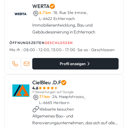
WERTA
6.7 km
· 18, Rue Ste Irmine,
L-6422 Echternach
Immobilienentwicklung, Bau und
Gebäudesanierung in Echternach
ÖFFNUNGSZEITEN
GESCHLOSSEN
Mo-fr :
08:00 - 12:00, 13:00 - 17:00
·
Sa-so :
Geschlossen
Profil anzeigen
CielBleu .D.F
4.6
11 Bewertungen auf Google
7.1 km
· 24, Haaptstrooss,
·
L-6665 Herborn
Webseite besuchen
Allgemeines Bau- und
Renovierungsunternehmen, das sich auf alle