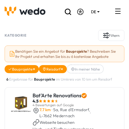
DE
EN
FR
Verzeichnis der Handwerker
KATEGORIE
Filtern
Angebotsanfrage
Benötigen Sie ein Angebot für
Bauprojekte
? Beschreiben Sie
Ihr Projekt und erhalten Sie bis zu 6 kostenlose Angebote
Referenzen
Bauprojekte
Reisdorf
In meiner Nähe
Förderungen & Zuschüsse
6
Ergebnisse für
Bauprojekte
im Umkreis von 10 km um Reisdorf
Stellenbörse
Bat'Arte Renovations
4.5
Sind Sie Handwerker?
4 Bewertungen auf Google
7.7 km
· 5a, Rue d'Ermsdorf,
·
L-7662 Medernach
Einloggen
Webseite besuchen