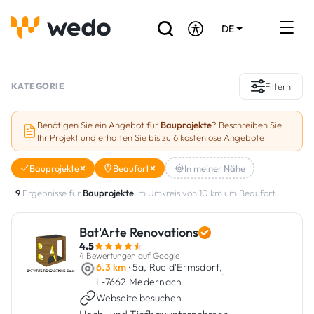
DE
EN
FR
Verzeichnis der Handwerker
KATEGORIE
Filtern
Angebotsanfrage
Benötigen Sie ein Angebot für
Bauprojekte
? Beschreiben Sie
Ihr Projekt und erhalten Sie bis zu 6 kostenlose Angebote
Referenzen
Bauprojekte
Beaufort
In meiner Nähe
Förderungen & Zuschüsse
9
Ergebnisse für
Bauprojekte
im Umkreis von 10 km um Beaufort
Stellenbörse
Bat'Arte Renovations
4.5
Sind Sie Handwerker?
4 Bewertungen auf Google
6.3 km
· 5a, Rue d'Ermsdorf,
·
L-7662 Medernach
Einloggen
Webseite besuchen