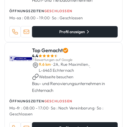
Hoch- und Tiefbauunternehmen
ÖFFNUNGSZEITEN
GESCHLOSSEN
Mo-sa :
08:00 - 19:00
·
So :
Geschlossen
Profil anzeigen
Top Gemacht
4.4
7 Bewertungen auf Google
9.6 km
· 2A, Rue Maximilien,
·
L-6463 Echternach
Webseite besuchen
Bau- und Renovierungsunternehmen in
Echternach
ÖFFNUNGSZEITEN
GESCHLOSSEN
Mo-fr :
08:00 - 17:00
·
Sa :
Nach Vereinbarung
·
So :
Geschlossen